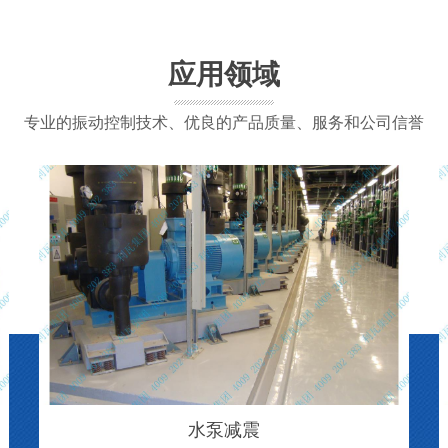
应用领域
专业的振动控制技术、优良的产品质量、服务和公司信誉
水泵减震