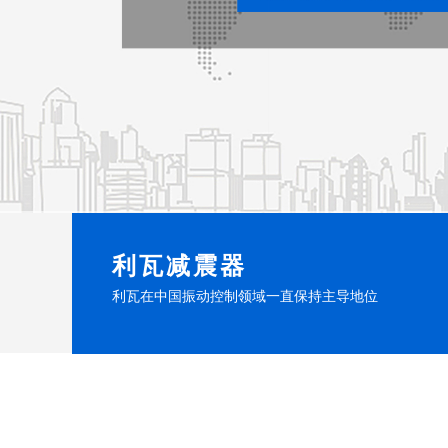
利瓦减震器
利瓦在中国振动控制领域一直保持主导地位