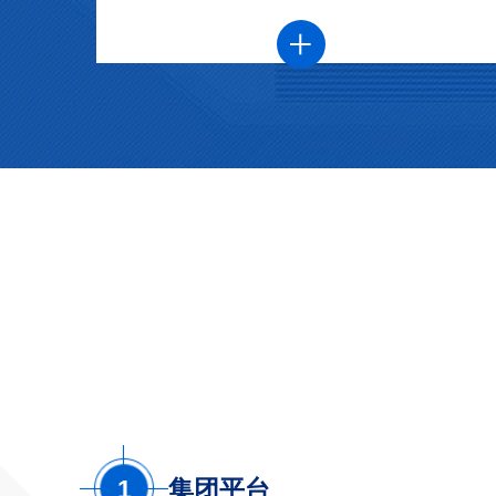
+
1
集团平台​