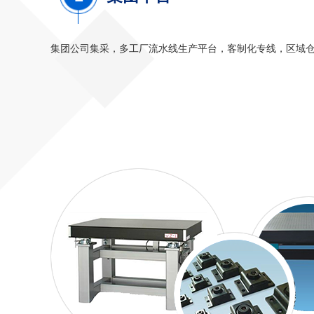
集团公司集采，多工厂流水线生产平台，客制化专线，区域