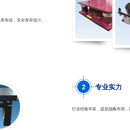
仓库布设，安全库存设计。
2
专业实力​
行业经验丰富，提前战略布局，