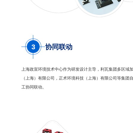
3
协同联动​
上海政宣环境技术中心作为研发设计主导，利瓦集团多区域
（上海）有限公司，正术环境科技（上海）有限公司等集团
工协同联动。