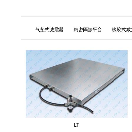
气垫式减震器
精密隔振平台
橡胶式减
LT