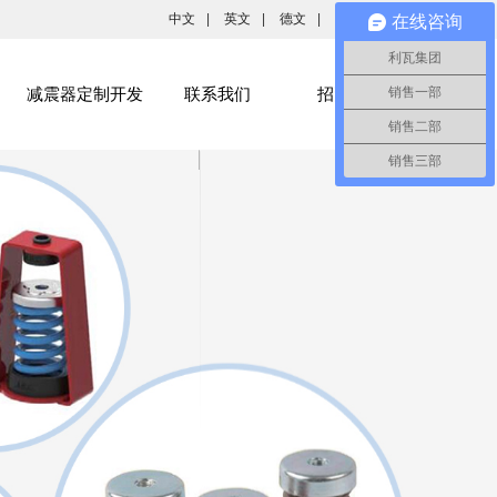
中文
|
英文
|
德文
|
法文
|
日文
在线咨询
利瓦集团
减震器定制开发
联系我们
招贤纳士
销售一部
销售二部
销售三部