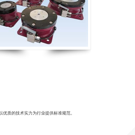
以优质的技术实力为行业提供标准规范。